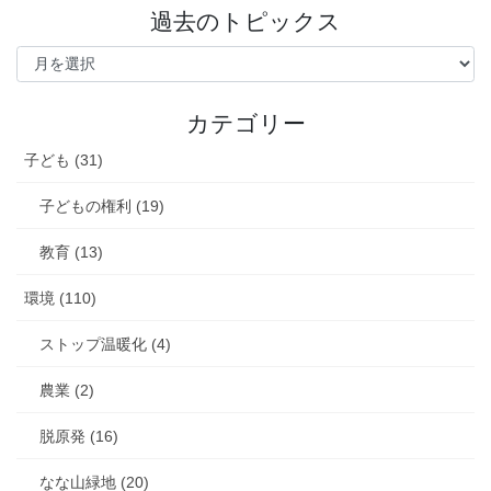
ー
過去のトピックス
ジ
過
去
送
の
り
ト
カテゴリー
ピ
ッ
子ども (31)
ク
ス
子どもの権利 (19)
教育 (13)
環境 (110)
ストップ温暖化 (4)
農業 (2)
脱原発 (16)
なな山緑地 (20)